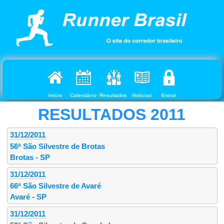
Início
Calendário
Resultados
Notícias
Entrar
RESULTADOS
2011
31/12/2011
56ª São Silvestre de Brotas
Brotas - SP
31/12/2011
66ª São Silvestre de Avaré
Avaré - SP
31/12/2011