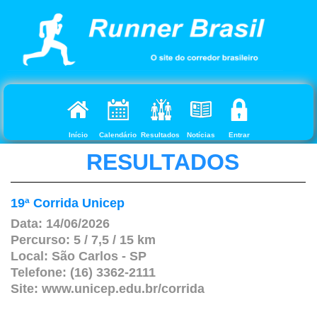
Início
Calendário
Resultados
Notícias
Entrar
RESULTADOS
19ª Corrida Unicep
Data: 14/06/2026
Percurso: 5 / 7,5 / 15 km
Local: São Carlos - SP
Telefone: (16) 3362-2111
Site: www.unicep.edu.br/corrida